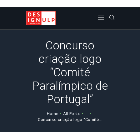
CORPO DOCENTE
Concurso
NOTICIAS/EVENTOS/PRO
criação logo
JETOS
“Comité
REVISTA DL
Paralímpico de
PLANO DE ESTUDOS
CONTACTOS
Portugal”
Home
All Posts
...
Concurso criação logo “Comité...