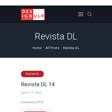
CORPO DOCENTE
Revista DL
NOTICIAS/EVENTOS/PRO
JETOS
Home
All Posts
Revista DL
REVISTA DL
PLANO DE ESTUDOS
CONTACTOS
Revista DL
Revista DL 14
April 17, 2022
Download PDF