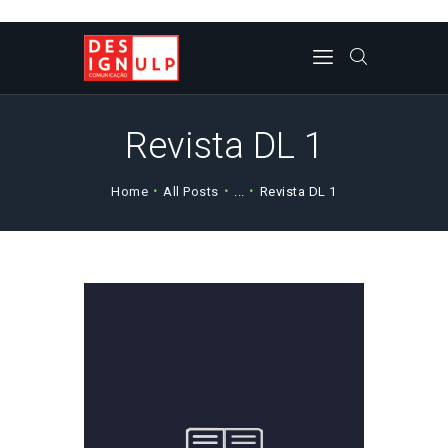
CORPO DOCENTE
Revista DL 1
NOTICIAS/EVENTOS/PRO
JETOS
Home
All Posts
...
Revista DL 1
REVISTA DL
PLANO DE ESTUDOS
CONTACTOS