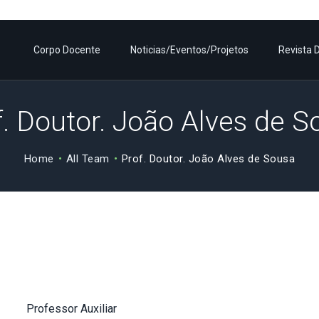
CORPO DOCENTE
Corpo Docente
Noticias/Eventos/Projetos
Revista 
NOTICIAS/EVENTOS/P
ROJETOS
f. Doutor. João Alves de S
REVISTA DL
Home
All Team
Prof. Doutor. João Alves de Sousa
PLANO DE ESTUDOS
CONTACTOS
Professor Auxiliar