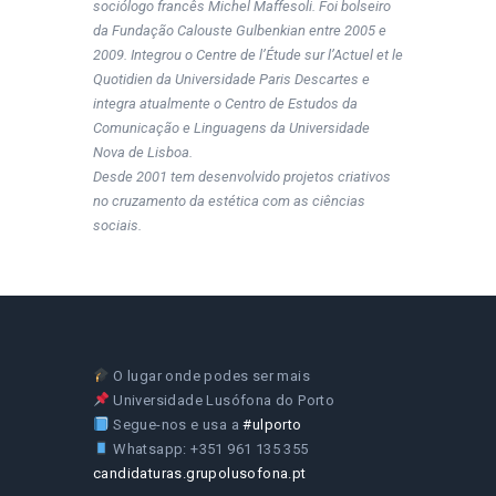
sociólogo francês Michel Maffesoli. Foi bolseiro
da Fundação Calouste Gulbenkian entre 2005 e
2009. Integrou o Centre de l’Étude sur l’Actuel et le
Quotidien da Universidade Paris Descartes e
integra atualmente o Centro de Estudos da
Comunicação e Linguagens da Universidade
Nova de Lisboa.
Desde 2001 tem desenvolvido projetos criativos
no cruzamento da estética com as ciências
sociais.
O lugar onde podes ser mais
Universidade Lusófona do Porto
Segue-nos e usa a
#ulporto
Whatsapp: +351 961 135 355
candidaturas.grupolusofona.pt