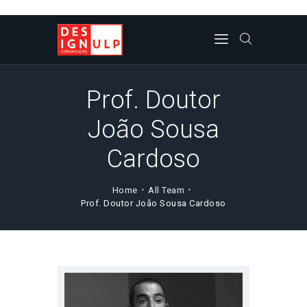
CORPO DOCENTE
Prof. Doutor
NOTICIAS/EVENTOS/PRO
João Sousa
JETOS
Cardoso
REVISTA DL
PLANO DE ESTUDOS
Home
All Team
CONTACTOS
Prof. Doutor João Sousa Cardoso