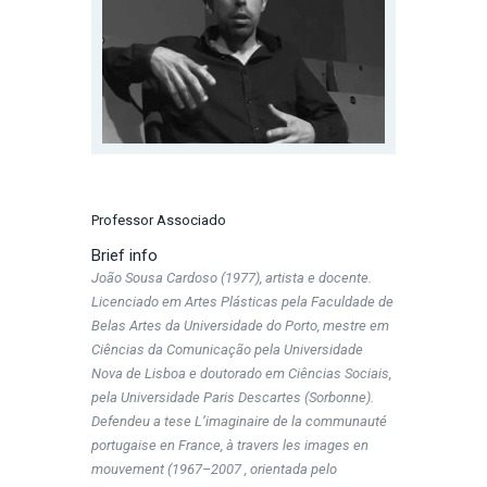
Professor Associado
Brief info
João Sousa Cardoso (1977), artista e docente.
Licenciado em Artes Plásticas pela Faculdade de
Belas Artes da Universidade do Porto, mestre em
Ciências da Comunicação pela Universidade
Nova de Lisboa e doutorado em Ciências Sociais,
pela Universidade Paris Descartes (Sorbonne).
Defendeu a tese L’imaginaire de la communauté
portugaise en France, à travers les images en
mouvement (1967–2007 , orientada pelo